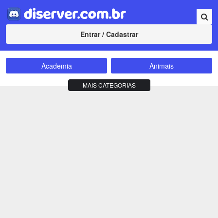
Entrar / Cadastrar
Academia
Animais
Amizade
Animes
MAIS CATEGORIAS
Bate-Papo
Carros e Motos
Cidades
Compra e Venda
Comunidade
Concursos
Criptomoedas
Apostas
Cursos
Divulgação
Educação
Empreendedorismo