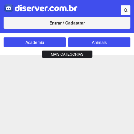
Entrar / Cadastrar
Academia
Animais
Amizade
Animes
MAIS CATEGORIAS
Bate-Papo
Carros e Motos
Cidades
Compra e Venda
Comunidade
Concursos
Criptomoedas
Apostas
Cursos
Divulgação
Educação
Empreendedorismo