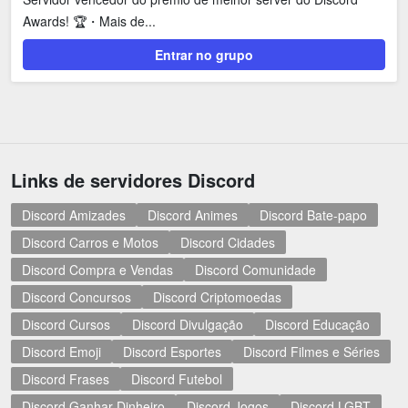
Shitpost
Sorteios e Premiações
Awards! 🏆・Mais de...
Tecnologia
Fãs
Entrar no grupo
Investimentos
Motivação e Autoajuda
Links de servidores Discord
Discord Amizades
Discord Animes
Discord Bate-papo
Discord Carros e Motos
Discord Cidades
Discord Compra e Vendas
Discord Comunidade
Discord Concursos
Discord Criptomoedas
Discord Cursos
Discord Divulgação
Discord Educação
Discord Emoji
Discord Esportes
Discord Filmes e Séries
Discord Frases
Discord Futebol
Discord Ganhar Dinheiro
Discord Jogos
Discord LGBT