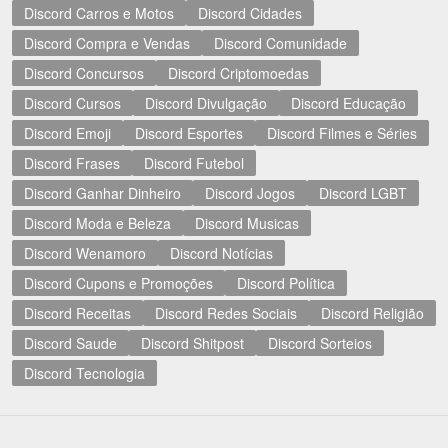
Discord Carros e Motos
Discord Cidades
Discord Compra e Vendas
Discord Comunidade
Discord Concursos
Discord Criptomoedas
Discord Cursos
Discord Divulgação
Discord Educação
Discord Emoji
Discord Esportes
Discord Filmes e Séries
Discord Frases
Discord Futebol
Discord Ganhar Dinheiro
Discord Jogos
Discord LGBT
Discord Moda e Beleza
Discord Musicas
Discord Wenamoro
Discord Notícias
Discord Cupons e Promoções
Discord Política
Discord Receitas
Discord Redes Sociais
Discord Religião
Discord Saude
Discord Shitpost
Discord Sorteios
Discord Tecnologia