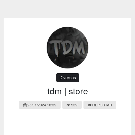
Emoji
Esportes
Emagrecimento
Entretenimento
Evangélico
Filmes e Séries
Frases e Mensagens
Futebol
Ganhar Dinheiro
Games e Jogos
LGBT
Moda e Beleza
Memes
Músicas
Diversos
Webnamoro
Notícias
tdm | store
Ofertas e Cupons
Política
25/01/2024 18:39
539
REPORTAR
Receitas
Redes Sociais
Religião
Saúde e Bem-estar
Shitpost
Sorteios e Premiações