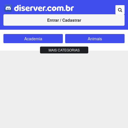
Entrar / Cadastrar
Academia
Animais
Amizade
Animes
MAIS CATEGORIAS
Bate-Papo
Carros e Motos
Cidades
Compra e Venda
Comunidade
Concursos
Criptomoedas
Apostas
Cursos
Divulgação
Educação
Empreendedorismo