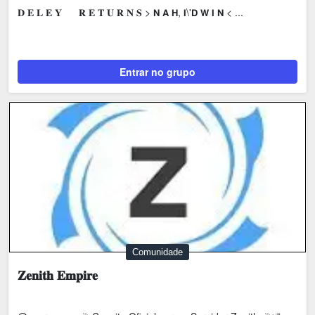
𝐃 𝐄 𝐋 𝐄 𝐘‎ ‎ ‎ ‎ ‎ ‎ 𝐑 𝐄 𝐓 𝐔 𝐑 𝐍 𝐒 > 𝗡 𝗔 𝗛, 𝗜\'𝗗 𝗪 𝗜 𝗡 < ...
Entrar no grupo
Comunidade
𝐙𝐞𝐧𝐢𝐭𝐡 𝐄𝐦𝐩𝐢𝐫𝐞