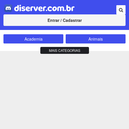
Entrar / Cadastrar
Academia
Animais
Amizade
Animes
MAIS CATEGORIAS
Bate-Papo
Carros e Motos
Cidades
Compra e Venda
Comunidade
Concursos
Criptomoedas
Apostas
Cursos
Divulgação
Educação
Empreendedorismo