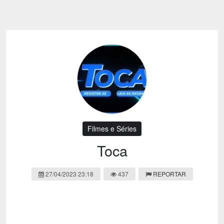
Emoji
Esportes
Emagrecimento
Entretenimento
Evangélico
Filmes e Séries
Frases e Mensagens
Futebol
Ganhar Dinheiro
Games e Jogos
LGBT
Moda e Beleza
Memes
Músicas
Filmes e Séries
Webnamoro
Notícias
Toca
Ofertas e Cupons
Política
27/04/2023 23:18
437
REPORTAR
Receitas
Redes Sociais
Religião
Saúde e Bem-estar
Shitpost
Sorteios e Premiações