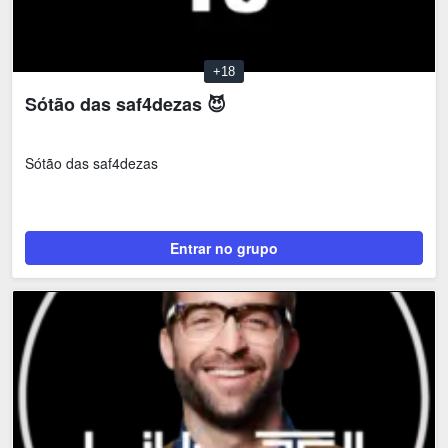
+18
Sótão das saf4dezas 😈
Sótão das saf4dezas
Entrar no grupo