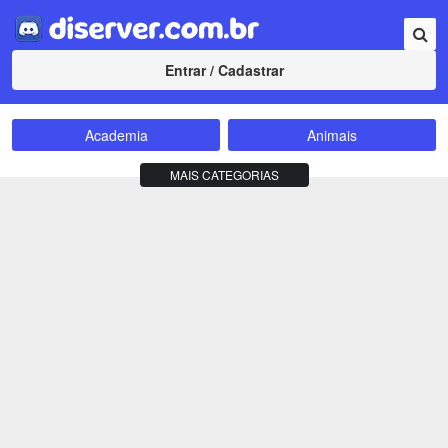
Entrar / Cadastrar
Academia
Animais
Amizade
Animes
MAIS CATEGORIAS
Bate-Papo
Carros e Motos
Cidades
Compra e Venda
Comunidade
Concursos
Criptomoedas
Apostas
Cursos
Divulgação
Educação
Empreendedorismo