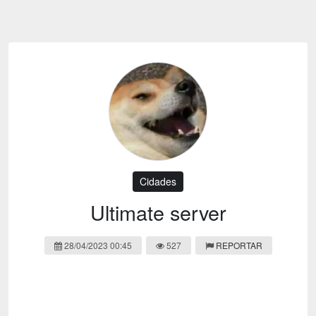
Emoji
Esportes
Emagrecimento
Entretenimento
Evangélico
Filmes e Séries
Frases e Mensagens
Futebol
Ganhar Dinheiro
Games e Jogos
LGBT
Moda e Beleza
Memes
Músicas
Cidades
Webnamoro
Notícias
Ultimate server
Ofertas e Cupons
Política
28/04/2023 00:45
527
REPORTAR
Receitas
Redes Sociais
Religião
Saúde e Bem-estar
Shitpost
Sorteios e Premiações