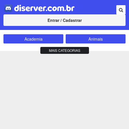
Entrar / Cadastrar
Academia
Animais
Amizade
Animes
MAIS CATEGORIAS
Bate-Papo
Carros e Motos
Cidades
Compra e Venda
Comunidade
Concursos
Criptomoedas
Apostas
Cursos
Divulgação
Educação
Empreendedorismo