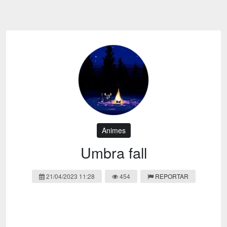
Emoji
Esportes
Emagrecimento
Entretenimento
Evangélico
Filmes e Séries
Frases e Mensagens
Futebol
Ganhar Dinheiro
Games e Jogos
LGBT
Moda e Beleza
Memes
Músicas
Animes
Webnamoro
Notícias
Umbra fall
Ofertas e Cupons
Política
21/04/2023 11:28
454
REPORTAR
Receitas
Redes Sociais
Religião
Saúde e Bem-estar
Shitpost
Sorteios e Premiações