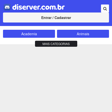
Entrar / Cadastrar
Academia
Animais
Amizade
Animes
MAIS CATEGORIAS
Bate-Papo
Carros e Motos
Cidades
Compra e Venda
Comunidade
Concursos
Criptomoedas
Apostas
Cursos
Divulgação
Educação
Empreendedorismo