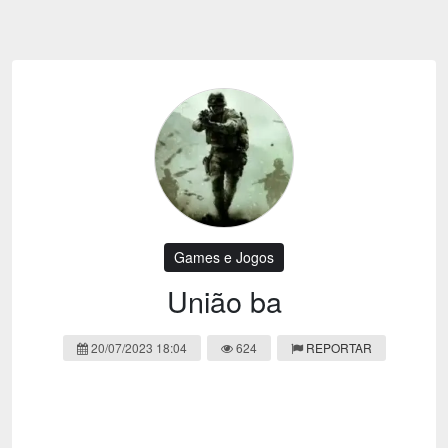
Emoji
Esportes
Emagrecimento
Entretenimento
Evangélico
Filmes e Séries
Frases e Mensagens
Futebol
Ganhar Dinheiro
Games e Jogos
LGBT
Moda e Beleza
Memes
Músicas
Games e Jogos
Webnamoro
Notícias
União ba
Ofertas e Cupons
Política
20/07/2023 18:04
624
REPORTAR
Receitas
Redes Sociais
Religião
Saúde e Bem-estar
Shitpost
Sorteios e Premiações