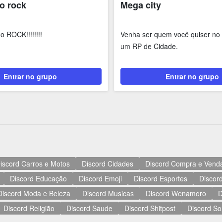
o rock
Mega city
o ROCK!!!!!!!!
Venha ser quem você quiser no 
um RP de Cidade.
Entrar no grupo
Entrar no grupo
iscord Carros e Motos
Discord Cidades
Discord Compra e Vend
Discord Educação
Discord Emoji
Discord Esportes
Discord
Discord Moda e Beleza
Discord Musicas
Discord Wenamoro
D
Discord Religião
Discord Saude
Discord Shitpost
Discord So