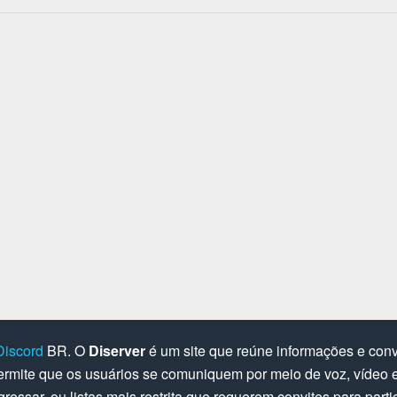
Discord
BR. O
Diserver
é um site que reúne informações e convi
rmite que os usuários se comuniquem por meio de voz, vídeo e 
gressar, ou listas mais restrita que requerem convites para parti