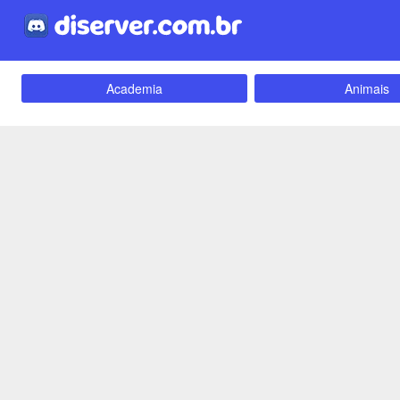
Academia
Animais
Carros e Motos
Cidades
Criptomoedas
Apostas
Empreendedorismo
Emoji
Evangélico
Filmes e Séri
Games e Jogos
LGBT
Webnamoro
Notícias
Redes Sociais
Religião
Tecnologia
Fãs