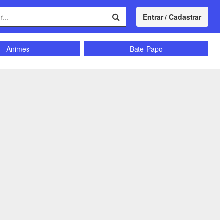
Entrar / Cadastrar
Animes
Bate-Papo
Comunidade
Concursos
Divulgação
Educação
magrecimento
Entretenimento
Futebol
Ganhar Dinheiro
Memes
Músicas
Política
Receitas
Shitpost
Sorteios e Premiações
ação e Autoajuda