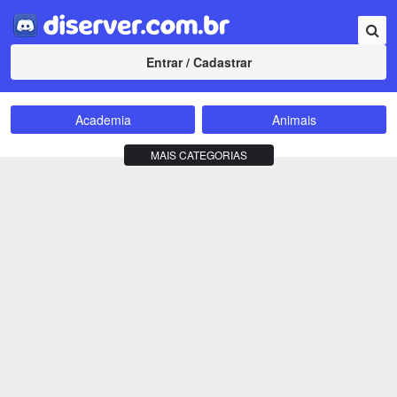
Entrar / Cadastrar
Academia
Animais
Amizade
Animes
MAIS CATEGORIAS
Bate-Papo
Carros e Motos
Cidades
Compra e Venda
Comunidade
Concursos
Criptomoedas
Apostas
Cursos
Divulgação
Educação
Empreendedorismo