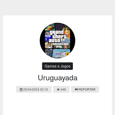
Emoji
Esportes
Emagrecimento
Entretenimento
Evangélico
Filmes e Séries
Frases e Mensagens
Futebol
Ganhar Dinheiro
Games e Jogos
LGBT
Moda e Beleza
Memes
Músicas
Games e Jogos
Webnamoro
Notícias
Uruguayada
Ofertas e Cupons
Política
25/04/2024 02:16
448
REPORTAR
Receitas
Redes Sociais
Religião
Saúde e Bem-estar
Shitpost
Sorteios e Premiações