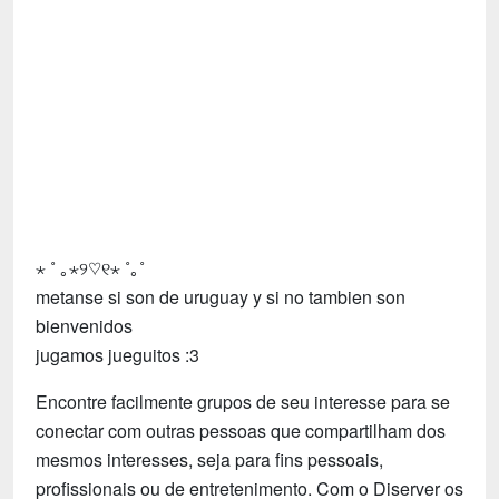
Tecnologia
Fãs
Investimentos
Motivação e Autoajuda
⋆ ˚ ｡⋆୨♡୧⋆ ˚｡˚
metanse si son de uruguay y si no tambien son
bienvenidos
jugamos jueguitos :3
Encontre facilmente grupos de seu interesse para se
conectar com outras pessoas que compartilham dos
mesmos interesses, seja para fins pessoais,
profissionais ou de entretenimento. Com o Diserver os