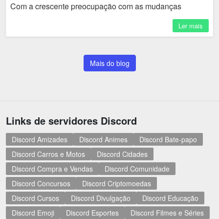
Com a crescente preocupação com as mudanças
climáticas e a busca por fontes de energia mais limpas,...
Ler mais
Mais do blog
Links de servidores Discord
Discord Amizades
Discord Animes
Discord Bate-papo
Discord Carros e Motos
Discord Cidades
Discord Compra e Vendas
Discord Comunidade
Discord Concursos
Discord Criptomoedas
Discord Cursos
Discord Divulgação
Discord Educação
Discord Emoji
Discord Esportes
Discord Filmes e Séries