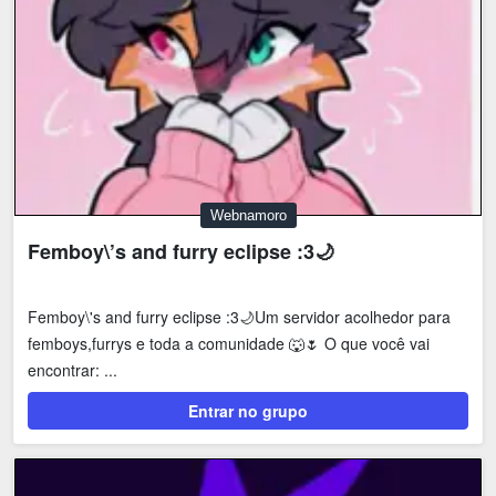
Webnamoro
Femboy\’s and furry eclipse :3🌙
Femboy\'s and furry eclipse :3🌙Um servidor acolhedor para
femboys,furrys e toda a comunidade 🐺🌷 O que você vai
encontrar: ...
Entrar no grupo