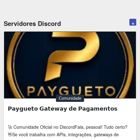
Emoji
Esportes
Emagrecimento
Entretenimento
Servidores Discord
+
Evangélico
Filmes e Séries
Frases e Mensagens
Futebol
Ganhar Dinheiro
Games e Jogos
LGBT
Moda e Beleza
Memes
Músicas
Webnamoro
Notícias
Comunidade
Ofertas e Cupons
Política
𝗣𝗮𝘆𝗴𝘂𝗲𝘁𝗼 𝗚𝗮𝘁𝗲𝘄𝗮𝘆 𝗱𝗲 𝗣𝗮𝗴𝗮𝗺𝗲𝗻𝘁𝗼𝘀
Receitas
Redes Sociais
🚀 Comunidade Oficial no DiscordFala, pessoal! Tudo certo?
Religião
Saúde e Bem-estar
👋Se você trabalha com APIs, integrações, gateways de
Shitpost
Sorteios e Premiações