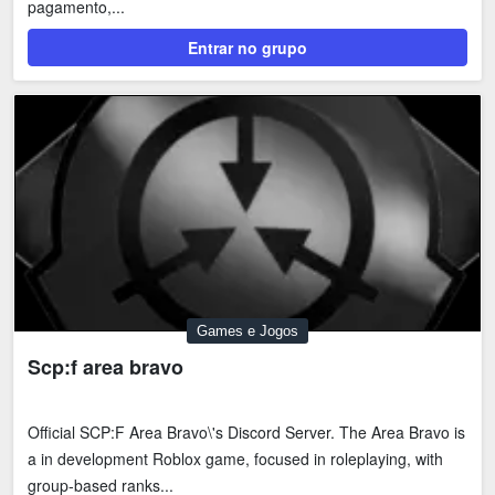
pagamento,...
Tecnologia
Fãs
Entrar no grupo
Investimentos
Motivação e Autoajuda
Games e Jogos
Scp:f area bravo
Official SCP:F Area Bravo\'s Discord Server. The Area Bravo is
a in development Roblox game, focused in roleplaying, with
group-based ranks...