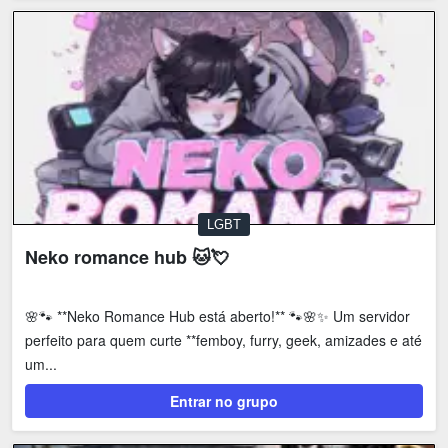
LGBT
Neko romance hub 🐱💘
🌸🐾 **Neko Romance Hub está aberto!** 🐾🌸✨ Um servidor
perfeito para quem curte **femboy, furry, geek, amizades e até
um...
Entrar no grupo