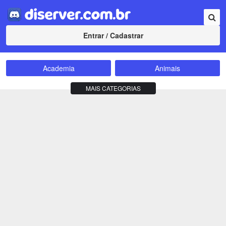
Entrar / Cadastrar
Academia
Animais
Amizade
Animes
MAIS CATEGORIAS
Bate-Papo
Carros e Motos
Cidades
Compra e Venda
Comunidade
Concursos
Criptomoedas
Apostas
Cursos
Divulgação
Educação
Empreendedorismo