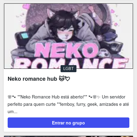
LGBT
Neko romance hub 🐱💘
🌸🐾 **Neko Romance Hub está aberto!** 🐾🌸✨ Um servidor
perfeito para quem curte **femboy, furry, geek, amizades e até
um...
Entrar no grupo