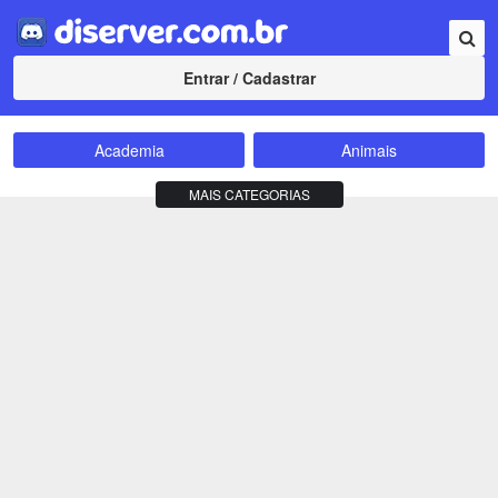
Entrar / Cadastrar
Academia
Animais
Amizade
Animes
MAIS CATEGORIAS
Bate-Papo
Carros e Motos
Cidades
Compra e Venda
Comunidade
Concursos
Criptomoedas
Apostas
Cursos
Divulgação
Educação
Empreendedorismo