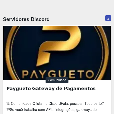
Emoji
Esportes
Emagrecimento
Entretenimento
Servidores Discord
+
Evangélico
Filmes e Séries
Frases e Mensagens
Futebol
Ganhar Dinheiro
Games e Jogos
LGBT
Moda e Beleza
Memes
Músicas
Webnamoro
Notícias
Comunidade
Ofertas e Cupons
Política
𝗣𝗮𝘆𝗴𝘂𝗲𝘁𝗼 𝗚𝗮𝘁𝗲𝘄𝗮𝘆 𝗱𝗲 𝗣𝗮𝗴𝗮𝗺𝗲𝗻𝘁𝗼𝘀
Receitas
Redes Sociais
🚀 Comunidade Oficial no DiscordFala, pessoal! Tudo certo?
Religião
Saúde e Bem-estar
👋Se você trabalha com APIs, integrações, gateways de
Shitpost
Sorteios e Premiações