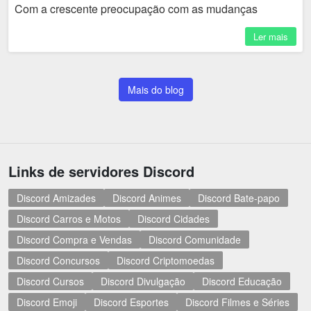
Com a crescente preocupação com as mudanças
climáticas e a busca por fontes de energia mais limpas,...
Ler mais
Mais do blog
Links de servidores Discord
Discord Amizades
Discord Animes
Discord Bate-papo
Discord Carros e Motos
Discord Cidades
Discord Compra e Vendas
Discord Comunidade
Discord Concursos
Discord Criptomoedas
Discord Cursos
Discord Divulgação
Discord Educação
Discord Emoji
Discord Esportes
Discord Filmes e Séries