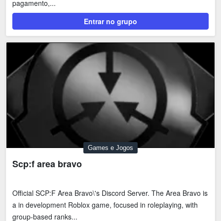
pagamento,...
Tecnologia
Fãs
Entrar no grupo
Investimentos
Motivação e Autoajuda
Games e Jogos
Scp:f area bravo
Official SCP:F Area Bravo\'s Discord Server. The Area Bravo is
a in development Roblox game, focused in roleplaying, with
group-based ranks...