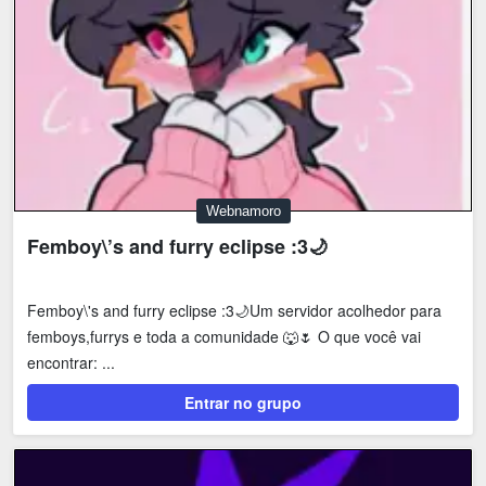
Webnamoro
Femboy\’s and furry eclipse :3🌙
Femboy\'s and furry eclipse :3🌙Um servidor acolhedor para
femboys,furrys e toda a comunidade 🐺🌷 O que você vai
encontrar: ...
Entrar no grupo