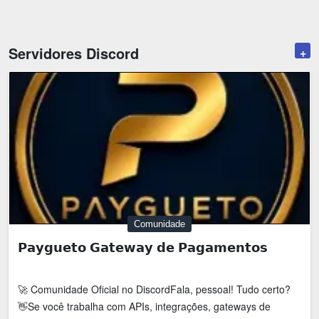
Emoji
Esportes
Emagrecimento
Entretenimento
Servidores Discord
+
Evangélico
Filmes e Séries
Frases e Mensagens
Futebol
Ganhar Dinheiro
Games e Jogos
LGBT
Moda e Beleza
Memes
Músicas
Webnamoro
Notícias
Comunidade
Ofertas e Cupons
Política
𝗣𝗮𝘆𝗴𝘂𝗲𝘁𝗼 𝗚𝗮𝘁𝗲𝘄𝗮𝘆 𝗱𝗲 𝗣𝗮𝗴𝗮𝗺𝗲𝗻𝘁𝗼𝘀
Receitas
Redes Sociais
🚀 Comunidade Oficial no DiscordFala, pessoal! Tudo certo?
Religião
Saúde e Bem-estar
👋Se você trabalha com APIs, integrações, gateways de
Shitpost
Sorteios e Premiações