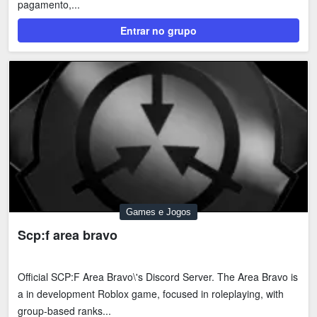
pagamento,...
Tecnologia
Fãs
Entrar no grupo
Investimentos
Motivação e Autoajuda
Games e Jogos
Scp:f area bravo
Official SCP:F Area Bravo\'s Discord Server. The Area Bravo is
a in development Roblox game, focused in roleplaying, with
group-based ranks...