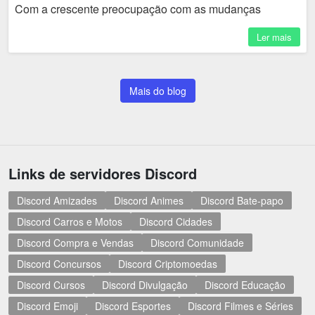
Com a crescente preocupação com as mudanças
climáticas e a busca por fontes de energia mais limpas,...
Ler mais
Mais do blog
Links de servidores Discord
Discord Amizades
Discord Animes
Discord Bate-papo
Discord Carros e Motos
Discord Cidades
Discord Compra e Vendas
Discord Comunidade
Discord Concursos
Discord Criptomoedas
Discord Cursos
Discord Divulgação
Discord Educação
Discord Emoji
Discord Esportes
Discord Filmes e Séries