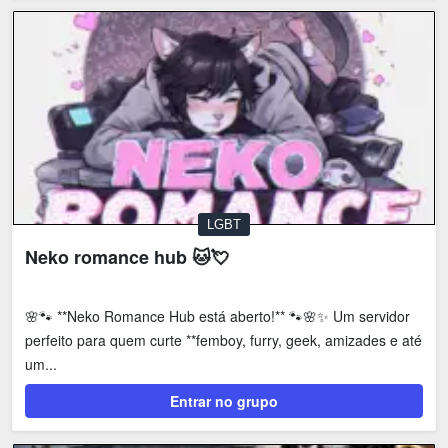
LGBT
Neko romance hub 🐱💘
🌸🐾 **Neko Romance Hub está aberto!** 🐾🌸✨ Um servidor
perfeito para quem curte **femboy, furry, geek, amizades e até
um...
Entrar no grupo