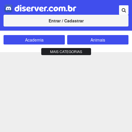
Entrar / Cadastrar
Academia
Animais
Amizade
Animes
MAIS CATEGORIAS
Bate-Papo
Carros e Motos
Cidades
Compra e Venda
Comunidade
Concursos
Criptomoedas
Apostas
Cursos
Divulgação
Educação
Empreendedorismo