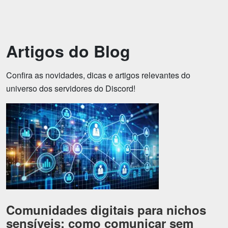
Emoji
Esportes
Emagrecimento
Entretenimento
Artigos do Blog
Evangélico
Filmes e Séries
Frases e Mensagens
Futebol
Confira as novidades, dicas e artigos relevantes do
universo dos servidores do Discord!
Ganhar Dinheiro
Games e Jogos
LGBT
Moda e Beleza
Memes
Músicas
Webnamoro
Notícias
Ofertas e Cupons
Política
Receitas
Redes Sociais
Comunidades digitais para nichos
Religião
Saúde e Bem-estar
sensíveis: como comunicar sem