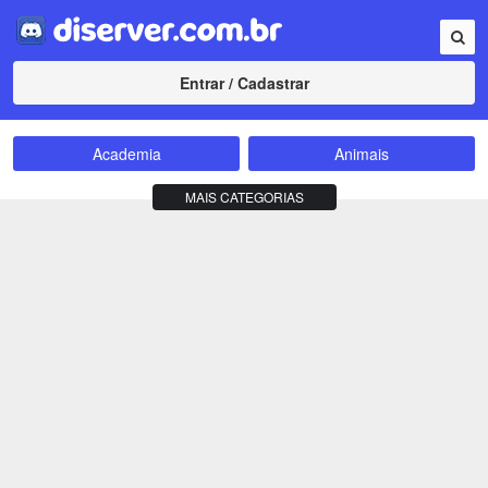
Entrar / Cadastrar
Academia
Animais
Amizade
Animes
MAIS CATEGORIAS
Bate-Papo
Carros e Motos
Cidades
Compra e Venda
Comunidade
Concursos
Criptomoedas
Apostas
Cursos
Divulgação
Educação
Empreendedorismo