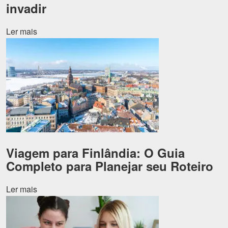
Shitpost
Sorteios e Premiações
invadir
Tecnologia
Fãs
Ler mais
Investimentos
Motivação e Autoajuda
Viagem para Finlândia: O Guia
Completo para Planejar seu Roteiro
Ler mais