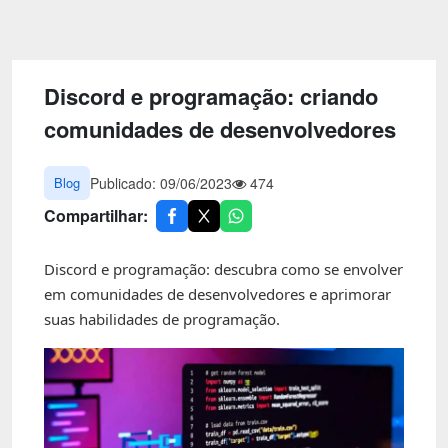
Emoji
Esportes
Emagrecimento
Entretenimento
Evangélico
Filmes e Séries
Discord e programação: criando
comunidades de desenvolvedores
Frases e Mensagens
Futebol
Ganhar Dinheiro
Games e Jogos
Blog
Publicado: 09/06/2023
474
LGBT
Moda e Beleza
Compartilhar:
Memes
Músicas
Discord e programação: descubra como se envolver
Webnamoro
Notícias
em comunidades de desenvolvedores e aprimorar
suas habilidades de programação.
Ofertas e Cupons
Política
Receitas
Redes Sociais
Religião
Saúde e Bem-estar
Shitpost
Sorteios e Premiações