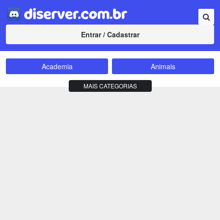
Entrar / Cadastrar
Academia
Animais
Amizade
Animes
MAIS CATEGORIAS
Bate-Papo
Carros e Motos
Cidades
Compra e Venda
Comunidade
Concursos
Criptomoedas
Apostas
Cursos
Divulgação
Educação
Empreendedorismo