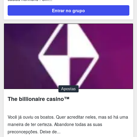
Entrar no grupo
Apostas
The billionaire casino™
Você já ouviu os boatos. Quer acreditar neles, mas só há uma
maneira de ter certeza. Abandone todas as suas
preconcepções. Deixe de...