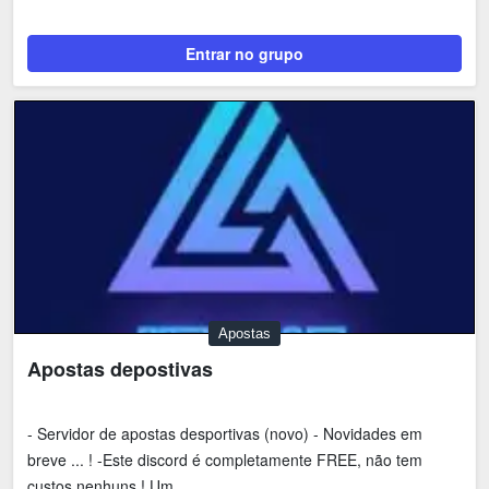
Tecnologia
Fãs
Entrar no grupo
Investimentos
Motivação e Autoajuda
Apostas
Apostas depostivas
- Servidor de apostas desportivas (novo) - Novidades em
breve ... ! -Este discord é completamente FREE, não tem
custos nenhuns ! Um...