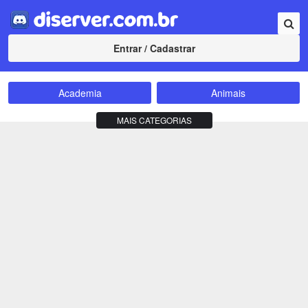
Entrar / Cadastrar
Academia
Animais
Amizade
Animes
MAIS CATEGORIAS
Bate-Papo
Carros e Motos
Cidades
Compra e Venda
Comunidade
Concursos
Criptomoedas
Apostas
Cursos
Divulgação
Educação
Empreendedorismo