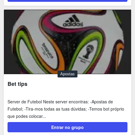
Apostas
Bet tips
Server de Futebol Neste server encontras: -Apostas de
Futebol; -Tira-mos todas as tuas dúvidas; -Temos bot próprio
que podes colocar...
Entrar no grupo