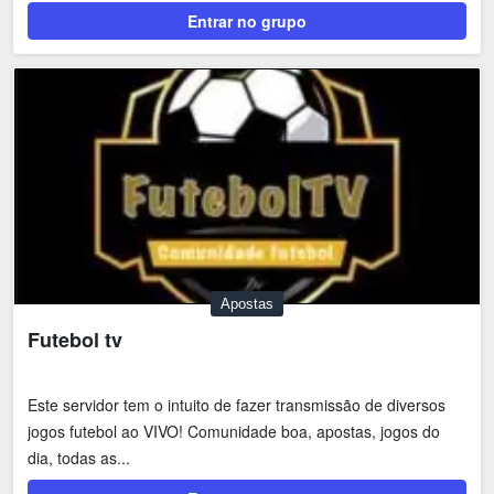
Entrar no grupo
Apostas
Futebol tv
Este servidor tem o intuito de fazer transmissão de diversos
jogos futebol ao VIVO! Comunidade boa, apostas, jogos do
dia, todas as...