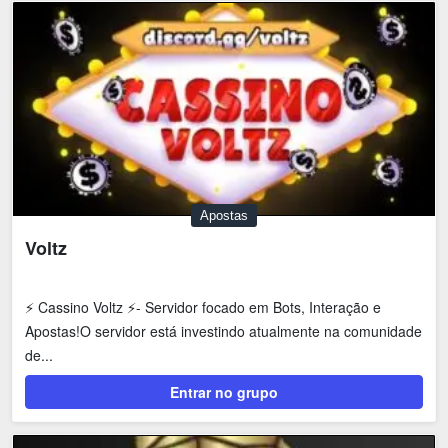
Apostas
Voltz
⚡ Cassino Voltz ⚡- Servidor focado em Bots, Interação e
Apostas!O servidor está investindo atualmente na comunidade
de...
Entrar no grupo