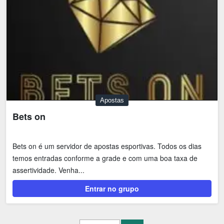
Apostas
Bets on
Bets on é um servidor de apostas esportivas. Todos os dias
temos entradas conforme a grade e com uma boa taxa de
assertividade. Venha...
Entrar no grupo