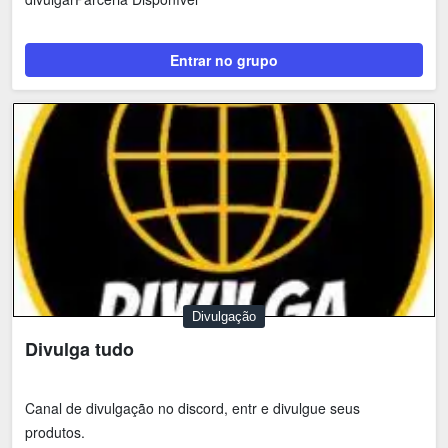
Shitpost
Sorteios e Premiações
Tecnologia
Fãs
Entrar no grupo
Investimentos
Motivação e Autoajuda
Divulgação
Divulga tudo
Canal de divulgação no discord, entr e divulgue seus
produtos.