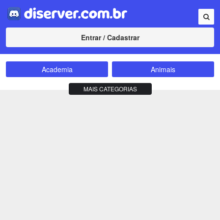
Entrar / Cadastrar
Academia
Animais
Amizade
Animes
MAIS CATEGORIAS
Bate-Papo
Carros e Motos
Cidades
Compra e Venda
Comunidade
Concursos
Criptomoedas
Apostas
Cursos
Divulgação
Educação
Empreendedorismo