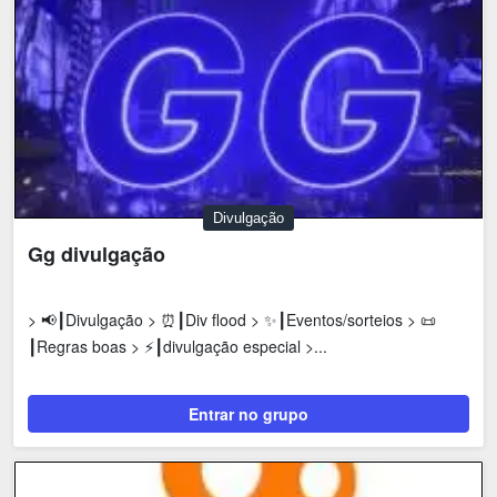
Divulgação
Gg divulgação
> 📢┃Divulgação > ⏰┃Div flood > ✨┃Eventos/sorteios > 📜
┃Regras boas > ⚡┃divulgação especial >...
Entrar no grupo