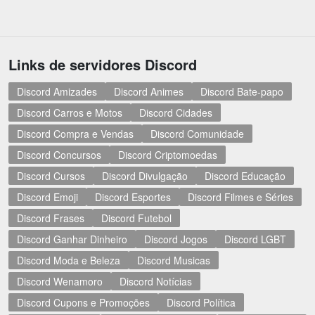
Links de servidores Discord
Discord Amizades
Discord Animes
Discord Bate-papo
Discord Carros e Motos
Discord Cidades
Discord Compra e Vendas
Discord Comunidade
Discord Concursos
Discord Criptomoedas
Discord Cursos
Discord Divulgação
Discord Educação
Discord Emoji
Discord Esportes
Discord Filmes e Séries
Discord Frases
Discord Futebol
Discord Ganhar Dinheiro
Discord Jogos
Discord LGBT
Discord Moda e Beleza
Discord Musicas
Discord Wenamoro
Discord Notícias
Discord Cupons e Promoções
Discord Política