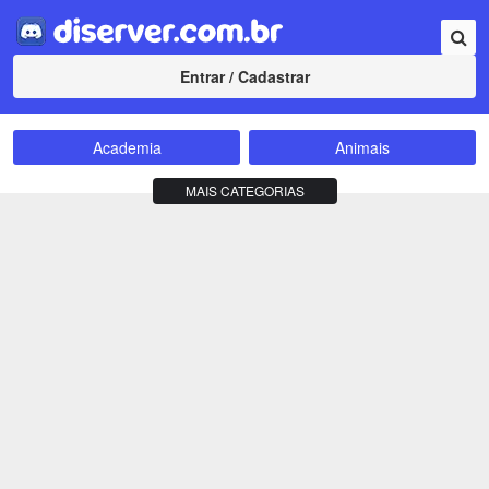
Entrar / Cadastrar
Academia
Animais
Amizade
Animes
MAIS CATEGORIAS
Bate-Papo
Carros e Motos
Cidades
Compra e Venda
Comunidade
Concursos
Criptomoedas
Apostas
Cursos
Divulgação
Educação
Empreendedorismo