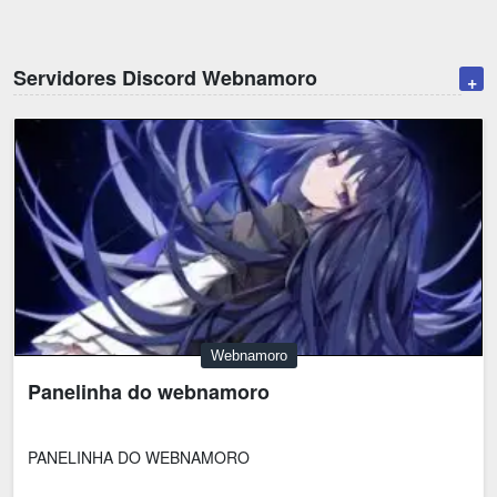
Emoji
Esportes
Emagrecimento
Entretenimento
Servidores Discord Webnamoro
+
Evangélico
Filmes e Séries
Frases e Mensagens
Futebol
Ganhar Dinheiro
Games e Jogos
LGBT
Moda e Beleza
Memes
Músicas
Webnamoro
Notícias
Webnamoro
Ofertas e Cupons
Política
Panelinha do webnamoro
Receitas
Redes Sociais
Religião
Saúde e Bem-estar
PANELINHA DO WEBNAMORO
Shitpost
Sorteios e Premiações