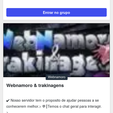
Tecnologia
Fãs
Entrar no grupo
Investimentos
Motivação e Autoajuda
Webnamoro
Webnamoro & trakinagens
✔️ Nosso servidor tem o proposito de ajudar pessoas a se
conhecerem melhor.> 💬┇Temos o chat geral para interagir.
>...