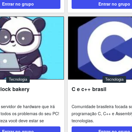
Entrar no grupo
Entrar no grupo
Tecnologia
Tecnologia
lock bakery
C e c++ brasil
 servidor de hardware que irá
Comunidade brasileira focada 
 todos os problemas do seu PC!
programação C, C++ e Assembl
eza você deve estar se
tecnologias.
o...
Entrar no grupo
Entrar no grupo