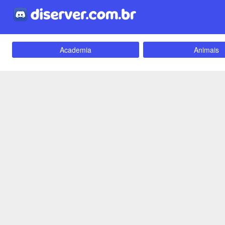
Academia
Animais
Carros e Motos
Cidades
Criptomoedas
Apostas
Empreendedorismo
Emoji
Evangélico
Filmes e Séri
Games e Jogos
LGBT
Webnamoro
Notícias
Redes Sociais
Religião
Tecnologia
Fãs