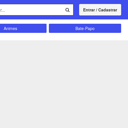
Entrar / Cadastrar
Animes
Bate-Papo
Comunidade
Concursos
Divulgação
Educação
magrecimento
Entretenimento
Futebol
Ganhar Dinheiro
Memes
Músicas
Política
Receitas
Shitpost
Sorteios e Premiações
ação e Autoajuda