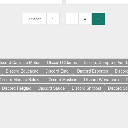
…
Anterior
1
3
4
5
iscord Carros e Motos
Discord Cidades
Discord Compra e Vend
Discord Educação
Discord Emoji
Discord Esportes
Discord
Discord Moda e Beleza
Discord Musicas
Discord Wenamoro
D
Discord Religião
Discord Saude
Discord Shitpost
Discord So