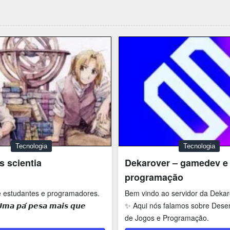
Tecnologia
Tecnologia
 scientia
Dekarover – gamedev e
programação
 estudantes e programadores.
Bem vindo ao servidor da Deka
 𝙥𝙖́ 𝙥𝙚𝙨𝙖 𝙢𝙖𝙞𝙨 𝙦𝙪𝙚
✨ Aqui nós falamos sobre Dese
de Jogos e Programação.