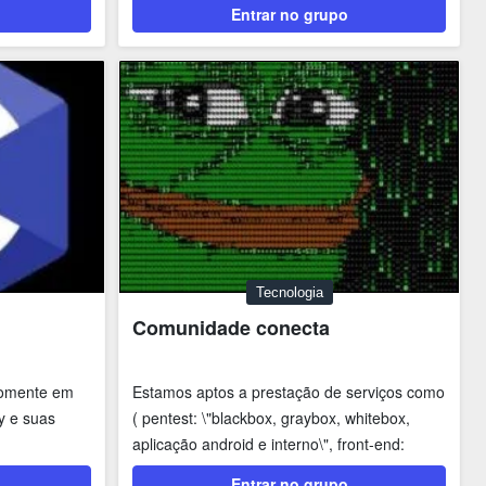
desenvolvedor/programador,...
Entrar no grupo
Tecnologia
Comunidade conecta
somente em
Estamos aptos a prestação de serviços como
y e suas
( pentest: \"blackbox, graybox, whitebox,
aplicação android e interno\", front-end:
\"html,...
Entrar no grupo