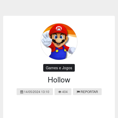
Emoji
Esportes
Emagrecimento
Entretenimento
Evangélico
Filmes e Séries
Frases e Mensagens
Futebol
Ganhar Dinheiro
Games e Jogos
LGBT
Moda e Beleza
Memes
Músicas
Games e Jogos
Webnamoro
Notícias
Hollow
Ofertas e Cupons
Política
14/05/2024 13:10
404
REPORTAR
Receitas
Redes Sociais
Religião
Saúde e Bem-estar
Shitpost
Sorteios e Premiações