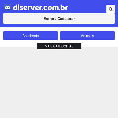
Entrar / Cadastrar
Academia
Animais
Amizade
Animes
MAIS CATEGORIAS
Bate-Papo
Carros e Motos
Cidades
Compra e Venda
Comunidade
Concursos
Criptomoedas
Apostas
Cursos
Divulgação
Educação
Empreendedorismo