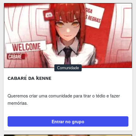
Comunidade
ᴄᴀʙᴀʀᴇ́ ᴅᴀ kᴇɴɴᴇ
Queremos criar uma comunidade para tirar o tédio e fazer
memórias.
Entrar no grupo