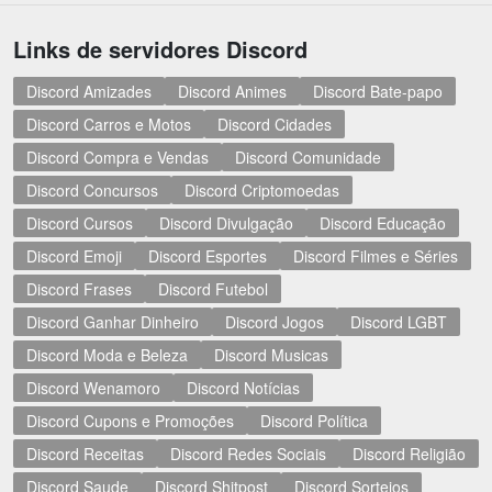
Links de servidores Discord
Discord Amizades
Discord Animes
Discord Bate-papo
Discord Carros e Motos
Discord Cidades
Discord Compra e Vendas
Discord Comunidade
Discord Concursos
Discord Criptomoedas
Discord Cursos
Discord Divulgação
Discord Educação
Discord Emoji
Discord Esportes
Discord Filmes e Séries
Discord Frases
Discord Futebol
Discord Ganhar Dinheiro
Discord Jogos
Discord LGBT
Discord Moda e Beleza
Discord Musicas
Discord Wenamoro
Discord Notícias
Discord Cupons e Promoções
Discord Política
Discord Receitas
Discord Redes Sociais
Discord Religião
Discord Saude
Discord Shitpost
Discord Sorteios