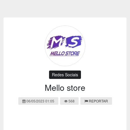
Emoji
Esportes
Emagrecimento
Entretenimento
Evangélico
Filmes e Séries
Frases e Mensagens
Futebol
Ganhar Dinheiro
Games e Jogos
LGBT
Moda e Beleza
Memes
Músicas
Redes Sociais
Webnamoro
Notícias
Mello store
Ofertas e Cupons
Política
06/05/2023 01:05
568
REPORTAR
Receitas
Redes Sociais
Religião
Saúde e Bem-estar
Shitpost
Sorteios e Premiações