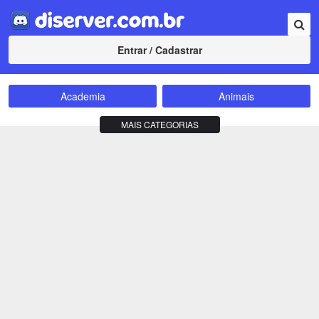
Entrar / Cadastrar
Academia
Animais
Amizade
Animes
MAIS CATEGORIAS
Bate-Papo
Carros e Motos
Cidades
Compra e Venda
Comunidade
Concursos
Criptomoedas
Apostas
Cursos
Divulgação
Educação
Empreendedorismo