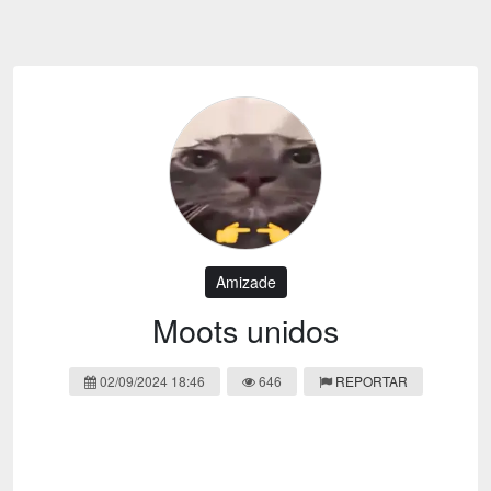
Emoji
Esportes
Emagrecimento
Entretenimento
Evangélico
Filmes e Séries
Frases e Mensagens
Futebol
Ganhar Dinheiro
Games e Jogos
LGBT
Moda e Beleza
Memes
Músicas
Amizade
Webnamoro
Notícias
Moots unidos
Ofertas e Cupons
Política
02/09/2024 18:46
646
REPORTAR
Receitas
Redes Sociais
Religião
Saúde e Bem-estar
Shitpost
Sorteios e Premiações