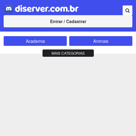
Entrar / Cadastrar
Academia
Animais
Amizade
Animes
MAIS CATEGORIAS
Bate-Papo
Carros e Motos
Cidades
Compra e Venda
Comunidade
Concursos
Criptomoedas
Apostas
Cursos
Divulgação
Educação
Empreendedorismo