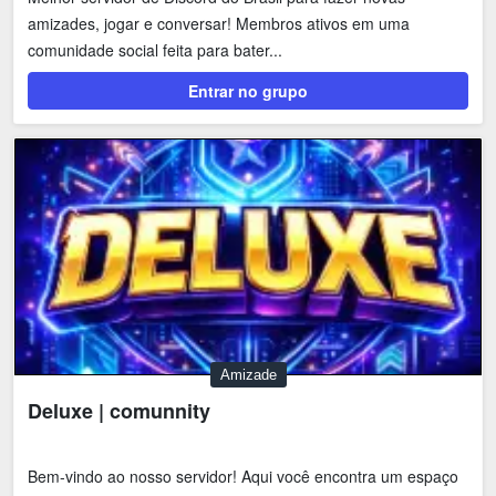
Shitpost
Sorteios e Premiações
amizades, jogar e conversar! Membros ativos em uma
comunidade social feita para bater...
Tecnologia
Fãs
Entrar no grupo
Investimentos
Motivação e Autoajuda
Amizade
Deluxe | comunnity
Bem-vindo ao nosso servidor! Aqui você encontra um espaço