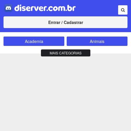
Entrar / Cadastrar
Academia
Animais
Amizade
Animes
MAIS CATEGORIAS
Bate-Papo
Carros e Motos
Cidades
Compra e Venda
Comunidade
Concursos
Criptomoedas
Apostas
Cursos
Divulgação
Educação
Empreendedorismo