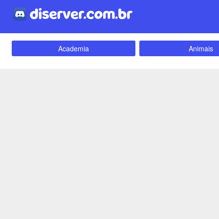
Academia
Animais
Carros e Motos
Cidades
Criptomoedas
Apostas
Empreendedorismo
Emoji
Evangélico
Filmes e Séri
Games e Jogos
LGBT
Webnamoro
Notícias
Redes Sociais
Religião
Tecnologia
Fãs