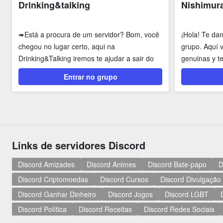
Drinking&talking
Nishimur
➠Está a procura de um servidor? Bom, você
¡Hola! Te da
chegou no lugar certo, aqui na
grupo. Aquí 
Drinking&Talking iremos te ajudar a sair do
genuinas y t
tédio (ou...
dentro de la 
Entrar no grupo
Links de servidores Discord
Discord Amizades
Discord Animes
Discord Bate-papo
D
Discord Criptomoedas
Discord Cursos
Discord Divulgação
Discord Ganhar Dinheiro
Discord Jogos
Discord LGBT
Discord Política
Discord Receitas
Discord Redes Sociais