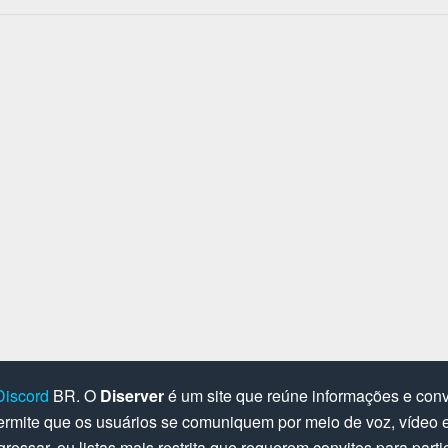
Discord
BR. O
Diserver
é um site que reúne informações e convi
rmite que os usuários se comuniquem por meio de voz, vídeo e 
gressar, ou listas mais restrita que requerem convites para parti