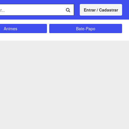
Entrar / Cadastrar
Animes
Bate-Papo
Comunidade
Concursos
Divulgação
Educação
magrecimento
Entretenimento
Futebol
Ganhar Dinheiro
Memes
Músicas
Política
Receitas
Shitpost
Sorteios e Premiações
ação e Autoajuda