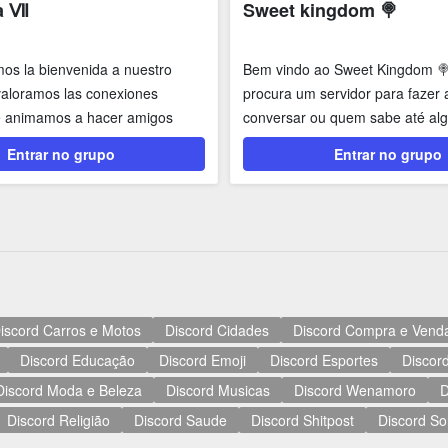
a Ⅶ
Sweet kingdom 🍭
mos la bienvenida a nuestro
Bem vindo ao Sweet Kingdom 🍭
valoramos las conexiones
procura um servidor para fazer 
e animamos a hacer amigos
conversar ou quem sabe até alg
comunidad....
é o servidor...
Entrar no grupo
Entrar no grupo
iscord Carros e Motos
Discord Cidades
Discord Compra e Vend
Discord Educação
Discord Emoji
Discord Esportes
Discord
Discord Moda e Beleza
Discord Musicas
Discord Wenamoro
D
Discord Religião
Discord Saude
Discord Shitpost
Discord So