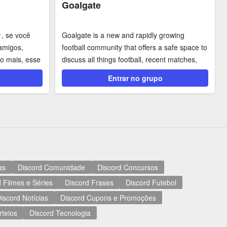
Goalgate
, se você
Goalgate is a new and rapidly growing
amigos,
football community that offers a safe space to
o mais, esse
discuss all things football, recent matches,
news on...
Entrar no grupo
as
Discord Comunidade
Discord Concursos
 Filmes e Séries
Discord Frases
Discord Futebol
iscord Notícias
Discord Cupons e Promoções
rteios
Discord Tecnologia