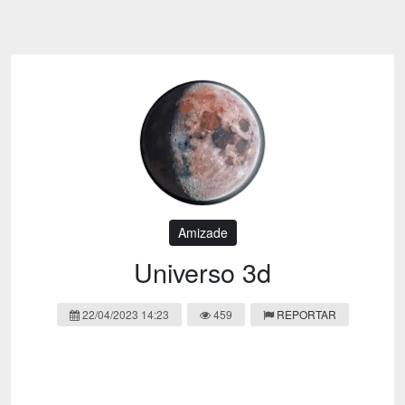
Emoji
Esportes
Emagrecimento
Entretenimento
Evangélico
Filmes e Séries
Frases e Mensagens
Futebol
Ganhar Dinheiro
Games e Jogos
LGBT
Moda e Beleza
Memes
Músicas
Amizade
Webnamoro
Notícias
Universo 3d
Ofertas e Cupons
Política
22/04/2023 14:23
459
REPORTAR
Receitas
Redes Sociais
Religião
Saúde e Bem-estar
Shitpost
Sorteios e Premiações