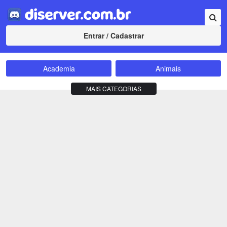
Entrar / Cadastrar
Academia
Animais
Amizade
Animes
MAIS CATEGORIAS
Bate-Papo
Carros e Motos
Cidades
Compra e Venda
Comunidade
Concursos
Criptomoedas
Apostas
Cursos
Divulgação
Educação
Empreendedorismo