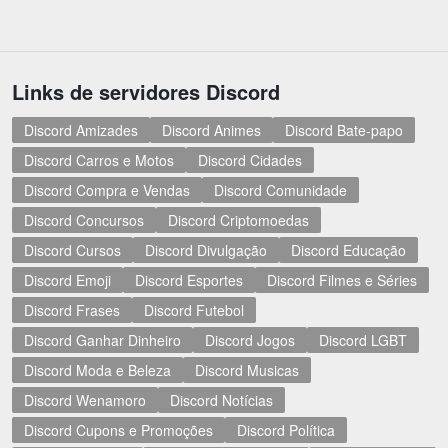
Links de servidores Discord
Discord Amizades
Discord Animes
Discord Bate-papo
Discord Carros e Motos
Discord Cidades
Discord Compra e Vendas
Discord Comunidade
Discord Concursos
Discord Criptomoedas
Discord Cursos
Discord Divulgação
Discord Educação
Discord Emoji
Discord Esportes
Discord Filmes e Séries
Discord Frases
Discord Futebol
Discord Ganhar Dinheiro
Discord Jogos
Discord LGBT
Discord Moda e Beleza
Discord Musicas
Discord Wenamoro
Discord Notícias
Discord Cupons e Promoções
Discord Política