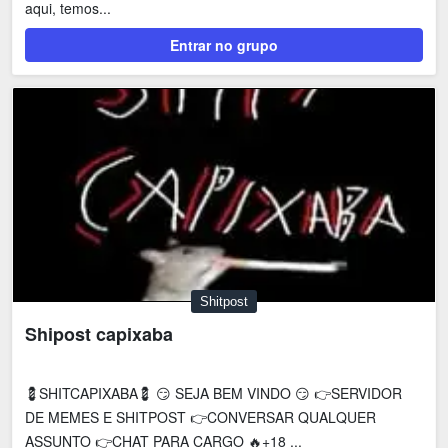
aqui, temos...
Entrar no grupo
Shitpost
Shipost capixaba
💈SHITCAPIXABA💈 😏 SEJA BEM VINDO 😏 👉SERVIDOR
DE MEMES E SHITPOST 👉CONVERSAR QUALQUER
ASSUNTO 👉CHAT PARA CARGO 🔥+18 ...