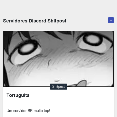
Emoji
Esportes
Emagrecimento
Entretenimento
Servidores Discord Shitpost
+
Evangélico
Filmes e Séries
Frases e Mensagens
Futebol
Ganhar Dinheiro
Games e Jogos
LGBT
Moda e Beleza
Memes
Músicas
Webnamoro
Notícias
Ofertas e Cupons
Política
Shitpost
Tortuguita
Receitas
Redes Sociais
Religião
Saúde e Bem-estar
Um servidor BR muito top!