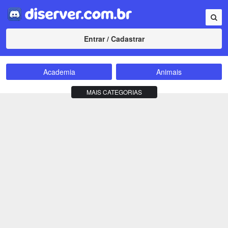
Entrar / Cadastrar
Academia
Animais
Amizade
Animes
MAIS CATEGORIAS
Bate-Papo
Carros e Motos
Cidades
Compra e Venda
Comunidade
Concursos
Criptomoedas
Apostas
Cursos
Divulgação
Educação
Empreendedorismo